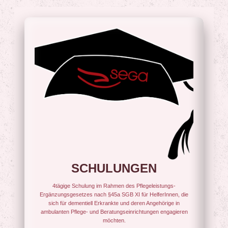
SCHULUNGEN
4tägige Schulung im Rahmen des Pflegeleistungs-
Ergänzungsgesetzes nach §45a SGB XI für HelferInnen, die
sich für dementiell Erkrankte und deren Angehörige in
ambulanten Pflege- und Beratungseinrichtungen engagieren
möchten.